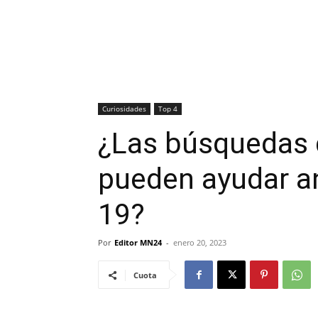
Curiosidades
Top 4
¿Las búsquedas d
pueden ayudar an
19?
Por
Editor MN24
-
enero 20, 2023
Cuota