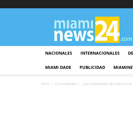
▷
Miami
News
24
NACIONALES
INTERNACIONALES
D
MIAMI DADE
PUBLICIDAD
MIAMINE
Inicio
Curiosidades
¿Las búsquedas de internet te