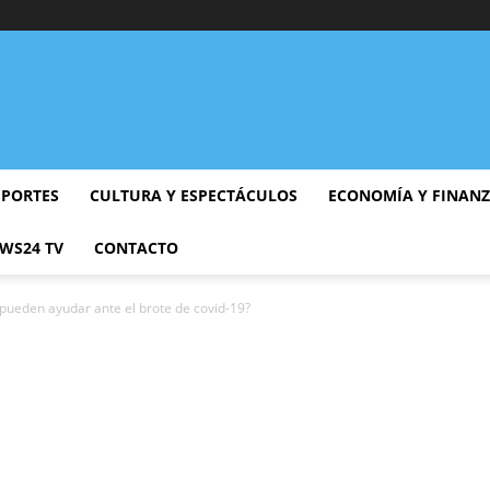
EPORTES
CULTURA Y ESPECTÁCULOS
ECONOMÍA Y FINAN
WS24 TV
CONTACTO
 pueden ayudar ante el brote de covid-19?