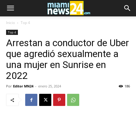
Inicio
Top 4
Top 4
Arrestan a conductor de Uber
que agredió sexualmente a
una mujer en Sunrise en
2022
Por
Editor MN24
-
enero 25, 2024
186