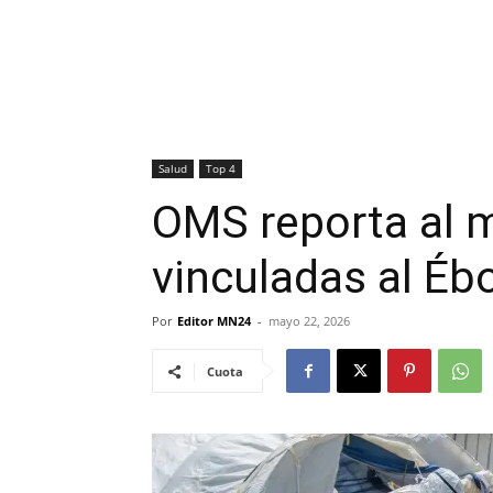
Salud
Top 4
OMS reporta al 
vinculadas al Éb
Por
Editor MN24
-
mayo 22, 2026
Cuota