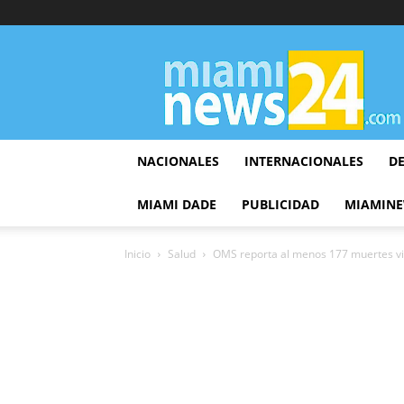
▷
Miami
News
24
NACIONALES
INTERNACIONALES
D
MIAMI DADE
PUBLICIDAD
MIAMINE
Inicio
Salud
OMS reporta al menos 177 muertes vi