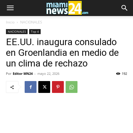
Inicio
NACIONALES
NACIONALES
Top 4
EE.UU. inaugura consulado
en Groenlandia en medio de
un clima de rechazo
Por
Editor MN24
-
mayo 22, 2026
192