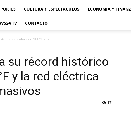
EPORTES
CULTURA Y ESPECTÁCULOS
ECONOMÍA Y FINAN
WS24 TV
CONTACTO
tórico de calor con 100°F y la...
a su récord histórico
F y la red eléctrica
masivos
171