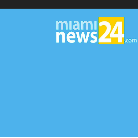
▷
Miami
News
24