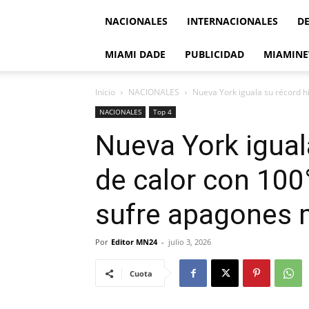
NACIONALES
INTERNACIONALES
D
MIAMI DADE
PUBLICIDAD
MIAMINE
Inicio
NACIONALES
Nueva York iguala su récord his
NACIONALES
Top 4
Nueva York igual
de calor con 100°
sufre apagones 
Por
Editor MN24
-
julio 3, 2026
Cuota