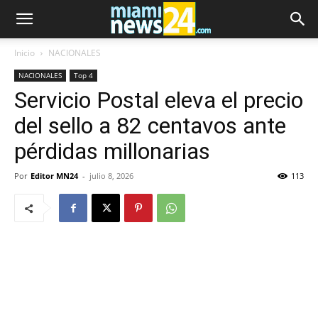
Inicio
NACIONALES
NACIONALES
Top 4
Servicio Postal eleva el precio
del sello a 82 centavos ante
pérdidas millonarias
Por
Editor MN24
-
julio 8, 2026
113