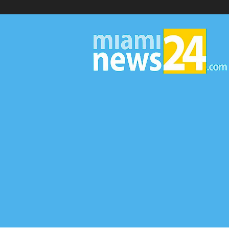
▷
Miami
News
24