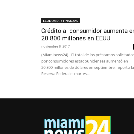
ECONOMÍA Y FINANZAS
Crédito al consumidor aumenta e
20.800 millones en EEUU
noviembre 8, 2017
(Miaminews24).- El total de los préstamos solicitado
por consumidores estadounidenses aumentó en
20.800 millones de dólares en septiembre, reportó la
Reserva Federal el martes....