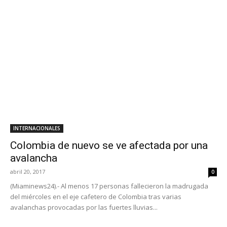
INTERNACIONALES
Colombia de nuevo se ve afectada por una
avalancha
abril 20, 2017
0
(Miaminews24).- Al menos 17 personas fallecieron la madrugada
del miércoles en el eje cafetero de Colombia tras varias
avalanchas provocadas por las fuertes lluvias...