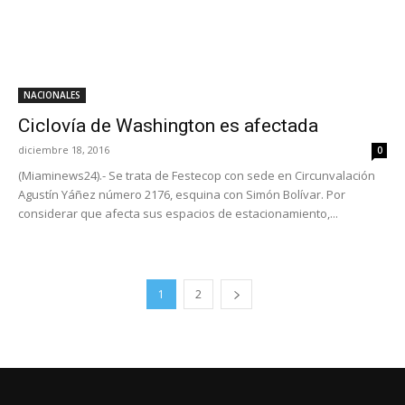
NACIONALES
Ciclovía de Washington es afectada
diciembre 18, 2016
0
(Miaminews24).- Se trata de Festecop con sede en Circunvalación
Agustín Yáñez número 2176, esquina con Simón Bolívar. Por
considerar que afecta sus espacios de estacionamiento,...
1
2