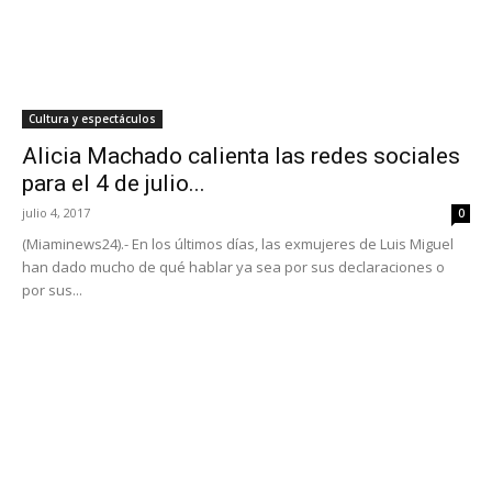
Cultura y espectáculos
Alicia Machado calienta las redes sociales
para el 4 de julio...
julio 4, 2017
0
(Miaminews24).- En los últimos días, las exmujeres de Luis Miguel
han dado mucho de qué hablar ya sea por sus declaraciones o
por sus...