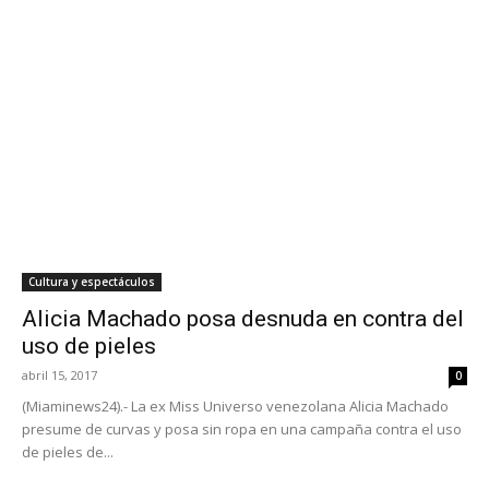
Cultura y espectáculos
Alicia Machado posa desnuda en contra del
uso de pieles
abril 15, 2017
0
(Miaminews24).- La ex Miss Universo venezolana Alicia Machado
presume de curvas y posa sin ropa en una campaña contra el uso
de pieles de...