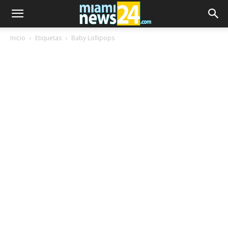
Inicio
Etiquetas
Baby Lollipops