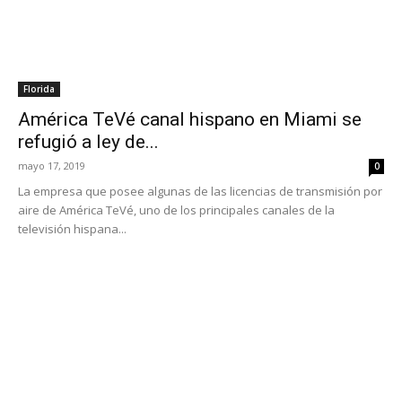
Florida
América TeVé canal hispano en Miami se
refugió a ley de...
mayo 17, 2019
0
La empresa que posee algunas de las licencias de transmisión por
aire de América TeVé, uno de los principales canales de la
televisión hispana...