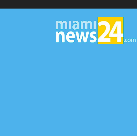
▷
Miami
News
24