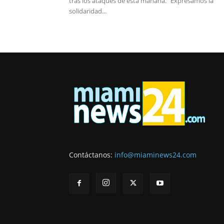
tras los ataques de esta mañana. “Expresamos la
solidaridad...
Contáctanos:
info@miaminews24.com