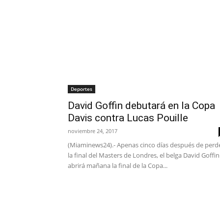
Deportes
David Goffin debutará en la Copa
Davis contra Lucas Pouille
noviembre 24, 2017
(Miaminews24).- Apenas cinco días después de perd
la final del Masters de Londres, el belga David Goffin
abrirá mañana la final de la Copa...