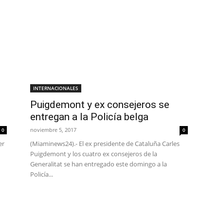
INTERNACIONALES
Puigdemont y ex consejeros se
entregan a la Policía belga
noviembre 5, 2017
0
0
er
(Miaminews24).- El ex presidente de Cataluña Carles
Puigdemont y los cuatro ex consejeros de la
Generalitat se han entregado este domingo a la
Policía...