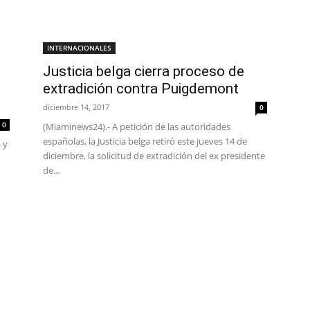
INTERNACIONALES
Justicia belga cierra proceso de
extradición contra Puigdemont
diciembre 14, 2017
0
0
(Miaminews24).- A petición de las autoridades
españolas, la Justicia belga retiró este jueves 14 de
 y
diciembre, la solicitud de extradición del ex presidente
de...