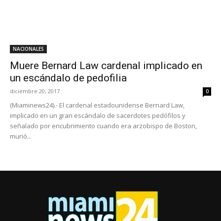
NACIONALES
Muere Bernard Law cardenal implicado en
un escándalo de pedofilia
diciembre 20, 2017
0
(Miaminews24).- El cardenal estadounidense Bernard Law,
implicado en un gran escándalo de sacerdotes pedófilos y
señalado por encubrimiento cuando era arzobispo de Boston,
murió...