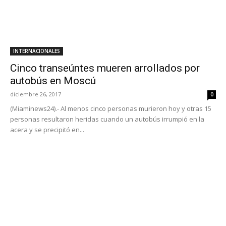
INTERNACIONALES
Cinco transeúntes mueren arrollados por
autobús en Moscú
diciembre 26, 2017
0
(Miaminews24).- Al menos cinco personas murieron hoy y otras 15
personas resultaron heridas cuando un autobús irrumpió en la
acera y se precipitó en...