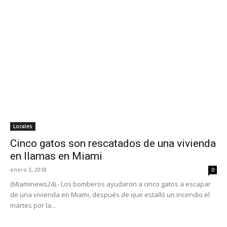
Locales
Cinco gatos son rescatados de una vivienda
en llamas en Miami
enero 3, 2018
0
(Miaminews24).- Los bomberos ayudaron a cinco gatos a escapar
de una vivienda en Miami, después de que estalló un incendio el
martes por la...