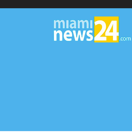
▷
Miami
News
24