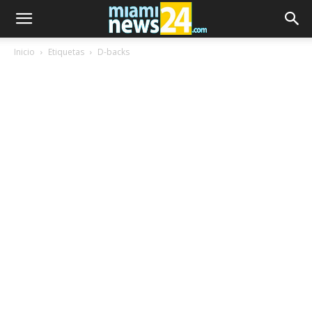
Inicio
Etiquetas
D-backs