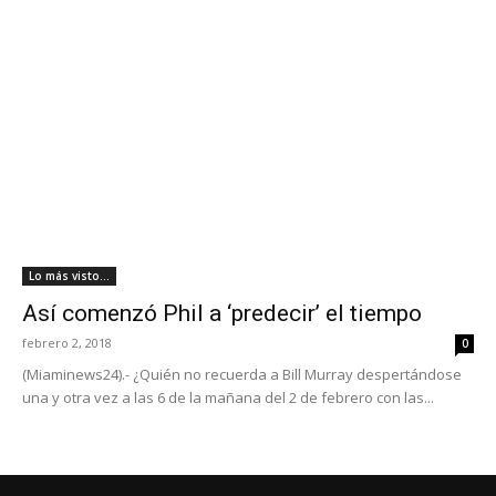
Lo más visto...
Así comenzó Phil a ‘predecir’ el tiempo
febrero 2, 2018
0
(Miaminews24).- ¿Quién no recuerda a Bill Murray despertándose
una y otra vez a las 6 de la mañana del 2 de febrero con las...