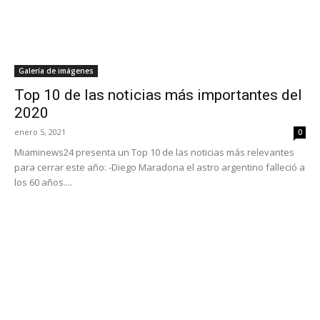
Galería de imágenes
Top 10 de las noticias más importantes del
2020
enero 5, 2021
0
Miaminews24 presenta un Top 10 de las noticias más relevantes
para cerrar este año: -Diego Maradona el astro argentino falleció a
los 60 años....