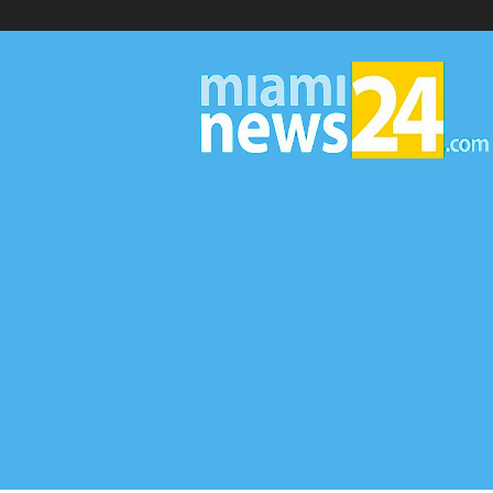
▷
Miami
News
24