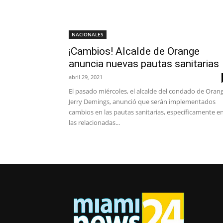
NACIONALES
¡Cambios! Alcalde de Orange
anuncia nuevas pautas sanitarias
abril 29, 2021
El pasado miércoles, el alcalde del condado de Oran
Jerry Demings, anunció que serán implementados
cambios en las pautas sanitarias, específicamente e
las relacionadas...