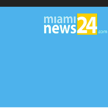
▷
Miami
News
24