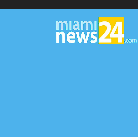
▷
Miami
News
24