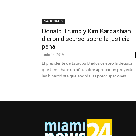
NACIONALES
Donald Trump y Kim Kardashian
dieron discurso sobre la justicia
penal
junio 14, 2019
El presidente de Estados Unidos celebró la decisión
que tomo hace un año, sobre aprobar un proyecto 
ley bipartidista que aborda las preocupaciones...