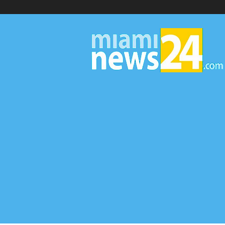
▷
Miami
News
24