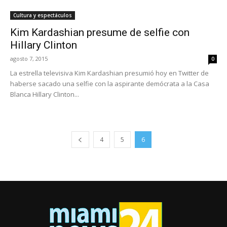
Cultura y espectáculos
Kim Kardashian presume de selfie con
Hillary Clinton
agosto 7, 2015
0
La estrella televisiva Kim Kardashian presumió hoy en Twitter de
haberse sacado una selfie con la aspirante demócrata a la Casa
Blanca Hillary Clinton...
4
5
6