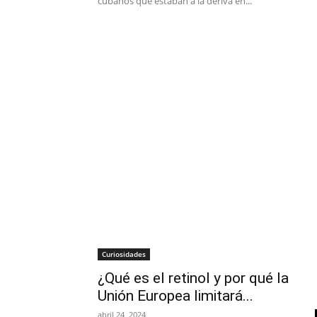
cubanos que estaban a la deriva en...
Curiosidades
¿Qué es el retinol y por qué la
Unión Europea limitará...
abril 24, 2024