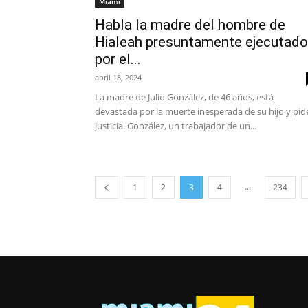
Miami
Habla la madre del hombre de
Hialeah presuntamente ejecutado
por el...
abril 18, 2024
La madre de Julio González, de 46 años, está
devastada por la muerte inesperada de su hijo y pid
justicia. González, un trabajador de un...
...
1
2
3
4
234