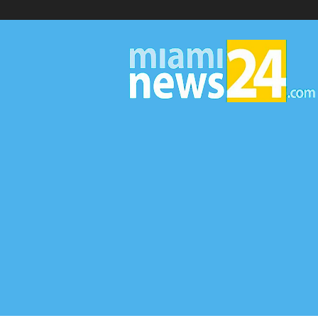
▷
Miami
News
24