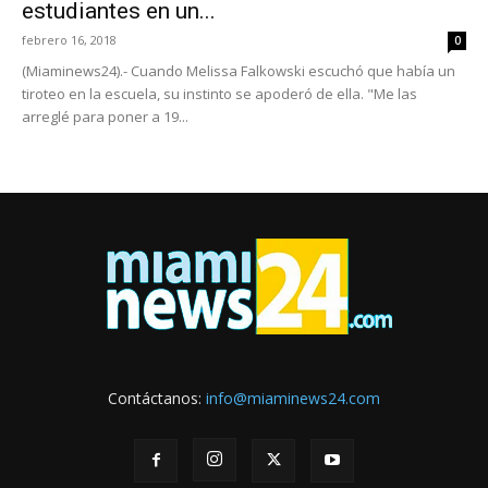
estudiantes en un...
febrero 16, 2018
0
(Miaminews24).- Cuando Melissa Falkowski escuchó que había un
tiroteo en la escuela, su instinto se apoderó de ella. "Me las
arreglé para poner a 19...
Contáctanos:
info@miaminews24.com