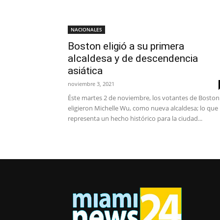
NACIONALES
Boston eligió a su primera
alcaldesa y de descendencia
asiática
noviembre 3, 2021
Éste martes 2 de noviembre, los votantes de Boston
eligieron Michelle Wu, como nueva alcaldesa; lo que
representa un hecho histórico para la ciudad...