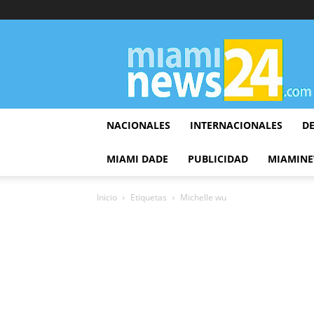
▷
Miami
News
24
NACIONALES
INTERNACIONALES
D
MIAMI DADE
PUBLICIDAD
MIAMINE
Inicio
Etiquetas
Michelle wu