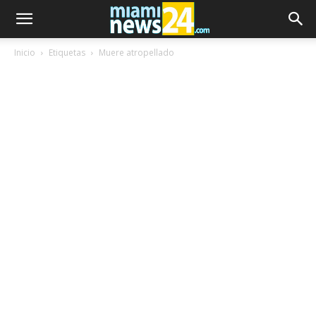
Inicio
Etiquetas
Muere atropellado