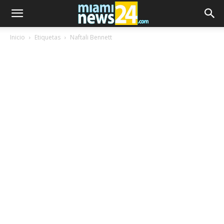
Inicio
Etiquetas
Naftali Bennett