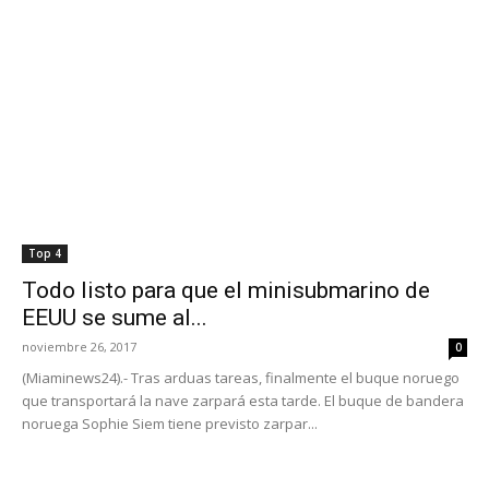
Top 4
Todo listo para que el minisubmarino de
EEUU se sume al...
noviembre 26, 2017
0
(Miaminews24).- Tras arduas tareas, finalmente el buque noruego
que transportará la nave zarpará esta tarde. El buque de bandera
noruega Sophie Siem tiene previsto zarpar...