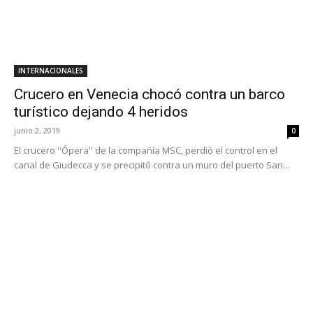
INTERNACIONALES
Crucero en Venecia chocó contra un barco
turístico dejando 4 heridos
junio 2, 2019
0
El crucero ''Ópera'' de la compañía MSC, perdió el control en el
canal de Giudecca y se precipitó contra un muro del puerto San...