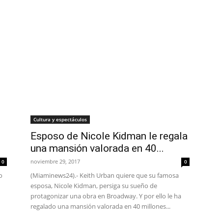
Cultura y espectáculos
Esposo de Nicole Kidman le regala
una mansión valorada en 40...
noviembre 29, 2017
0
0
o
(Miaminews24).- Keith Urban quiere que su famosa
esposa, Nicole Kidman, persiga su sueño de
protagonizar una obra en Broadway. Y por ello le ha
regalado una mansión valorada en 40 millones...