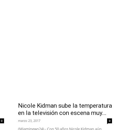
Nicole Kidman sube la temperatura
en la televisión con escena muy...
marzo 23, 2017
0
0
(Miaminews24).- Con 50 años Nicole Kidman aún