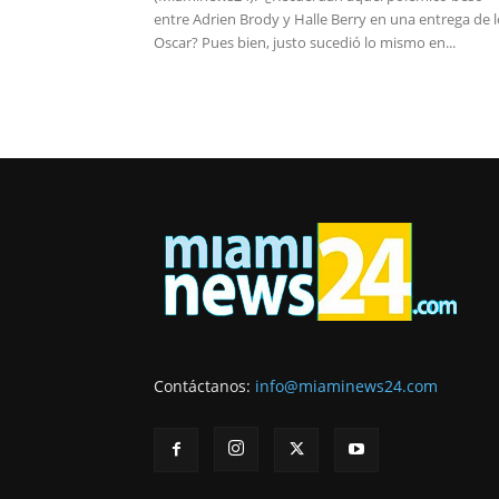
entre Adrien Brody y Halle Berry en una entrega de 
Oscar? Pues bien, justo sucedió lo mismo en...
Contáctanos:
info@miaminews24.com