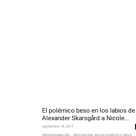
El polémico beso en los labios de
Alexander Skarsgård a Nicole...
septiembre 18, 2017
(Miaminews24).- ¿Recuerdan aquel polémico beso