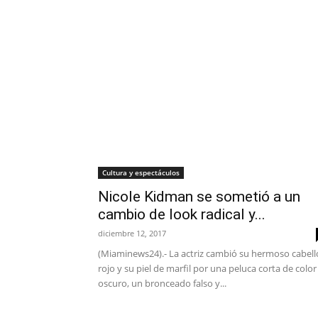
Cultura y espectáculos
Nicole Kidman se sometió a un
cambio de look radical y...
diciembre 12, 2017
(Miaminews24).- La actriz cambió su hermoso cabell
rojo y su piel de marfil por una peluca corta de color
oscuro, un bronceado falso y...