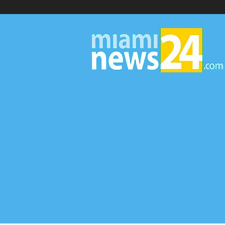
▷
Miami
News
24