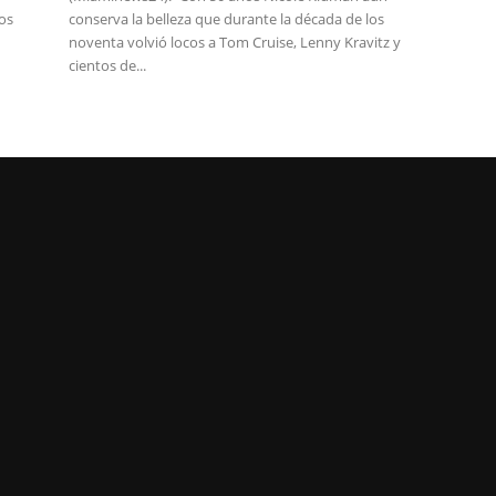
los
conserva la belleza que durante la década de los
noventa volvió locos a Tom Cruise, Lenny Kravitz y
cientos de...