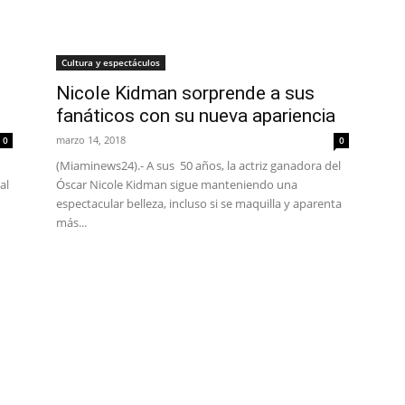
Cultura y espectáculos
Nicole Kidman sorprende a sus
fanáticos con su nueva apariencia
marzo 14, 2018
0
0
(Miaminews24).- A sus 50 años, la actriz ganadora del
al
Óscar Nicole Kidman sigue manteniendo una
espectacular belleza, incluso si se maquilla y aparenta
más...