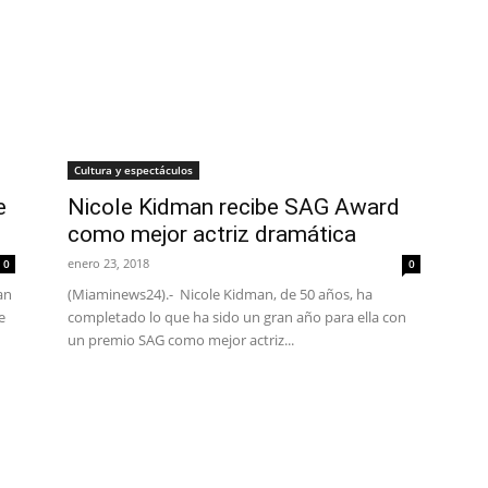
Cultura y espectáculos
e
Nicole Kidman recibe SAG Award
como mejor actriz dramática
enero 23, 2018
0
0
an
(Miaminews24).- Nicole Kidman, de 50 años, ha
e
completado lo que ha sido un gran año para ella con
un premio SAG como mejor actriz...