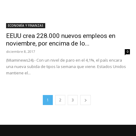
ECONOMÍA Y FINANZAS
EEUU crea 228.000 nuevos empleos en
noviembre, por encima de lo...
diciembre 8, 2017
0
(Miaminews24).- Con un nivel de paro en el 4,1%, el país encara
una nueva subida de tipos la semana que viene. Estados Unidos
mantiene el...
1
2
3