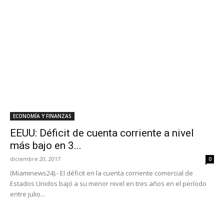
ECONOMÍA Y FINANZAS
EEUU: Déficit de cuenta corriente a nivel
más bajo en 3...
diciembre 20, 2017
0
(Miaminews24).- El déficit en la cuenta corriente comercial de
Estados Unidos bajó a su menor nivel en tres años en el período
entre julio...