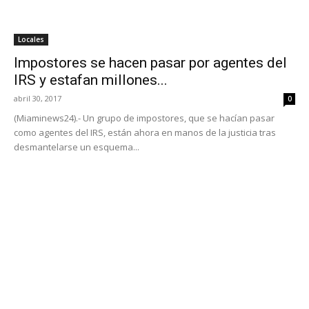
Locales
Impostores se hacen pasar por agentes del
IRS y estafan millones...
abril 30, 2017
0
(Miaminews24).- Un grupo de impostores, que se hacían pasar
como agentes del IRS, están ahora en manos de la justicia tras
desmantelarse un esquema...