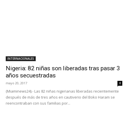
INTERNACIONALES
Nigeria: 82 niñas son liberadas tras pasar 3
años secuestradas
mayo 20, 2017
0
(Miaminews24).- Las 82 niñas nigerianas liberadas recientemente
después de más de tres años en cautiverio del Boko Haram se
reencontraban con sus familias por...