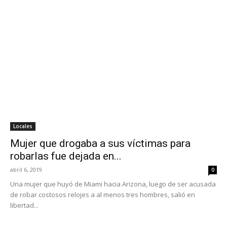
Locales
Mujer que drogaba a sus víctimas para
robarlas fue dejada en...
abril 6, 2019
0
Una mujer que huyó de Miami hacia Arizona, luego de ser acusada
de robar costosos relojes a al menos tres hombres, salió en
libertad...