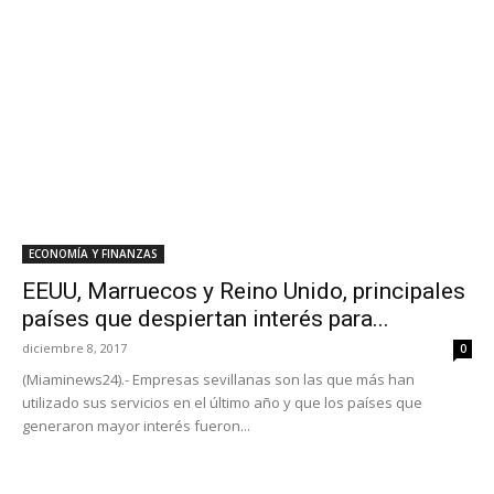
ECONOMÍA Y FINANZAS
EEUU, Marruecos y Reino Unido, principales
países que despiertan interés para...
diciembre 8, 2017
0
(Miaminews24).- Empresas sevillanas son las que más han
utilizado sus servicios en el último año y que los países que
generaron mayor interés fueron...