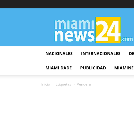
▷
Miami
News
24
NACIONALES
INTERNACIONALES
D
MIAMI DADE
PUBLICIDAD
MIAMINE
Inicio
Etiquetas
Venderá