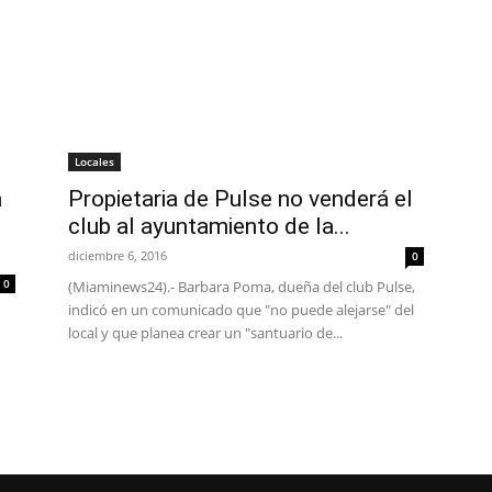
Locales
á
Propietaria de Pulse no venderá el
club al ayuntamiento de la...
diciembre 6, 2016
0
0
(Miaminews24).- Barbara Poma, dueña del club Pulse,
indicó en un comunicado que "no puede alejarse" del
local y que planea crear un "santuario de...