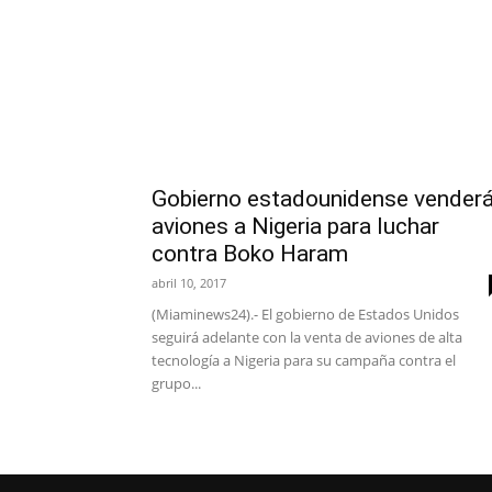
Gobierno estadounidense vender
aviones a Nigeria para luchar
contra Boko Haram
abril 10, 2017
(Miaminews24).- El gobierno de Estados Unidos
seguirá adelante con la venta de aviones de alta
tecnología a Nigeria para su campaña contra el
grupo...