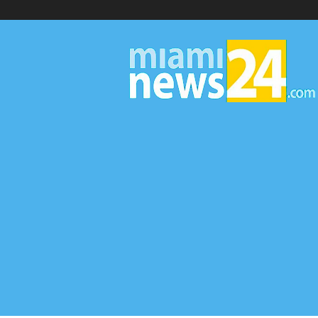
▷
Miami
News
24