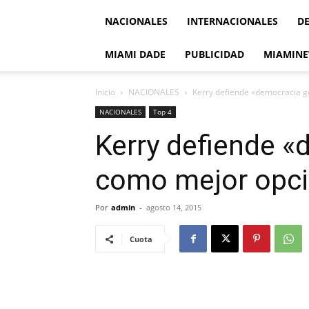
NACIONALES
INTERNACIONALES
D
MIAMI DADE
PUBLICIDAD
MIAMINE
Inicio
NACIONALES
Kerry defiende «democracia g
NACIONALES
Top 4
Kerry defiende 
como mejor opci
Por
admin
-
agosto 14, 2015
Cuota