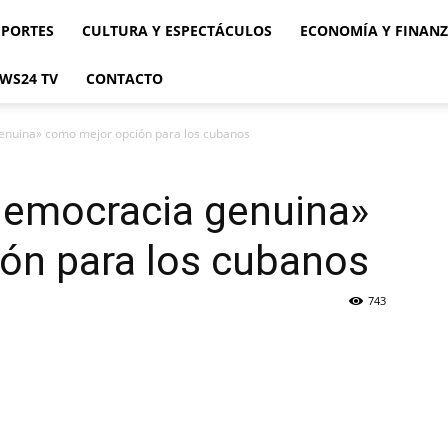
EPORTES
CULTURA Y ESPECTÁCULOS
ECONOMÍA Y FINAN
WS24 TV
CONTACTO
enuina» como mejor opción para los cubanos
«democracia genuina»
ón para los cubanos
743