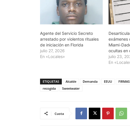
Agente del Servicio Secreto
Desarticul
arrestado por violentos rituales
exámenes d
de iniciación en Florida
Miami-Dad
julio 27, 2026
ocultas en
En «Locales»
julio 23, 2
En «Locale
ETIQUETAS
Alcalde
Demanda
EEUU
FIRMAS
recogida
Sweetwater
Cuota