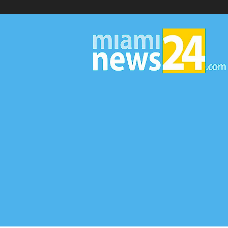
▷
Miami
News
24