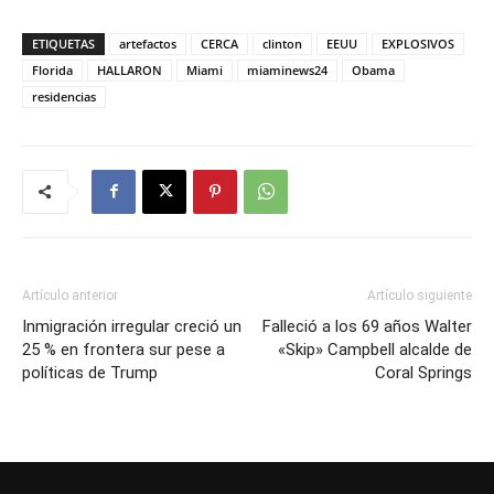
ETIQUETAS
artefactos
CERCA
clinton
EEUU
EXPLOSIVOS
Florida
HALLARON
Miami
miaminews24
Obama
residencias
Artículo anterior
Artículo siguiente
Inmigración irregular creció un
Falleció a los 69 años Walter
25 % en frontera sur pese a
«Skip» Campbell alcalde de
políticas de Trump
Coral Springs