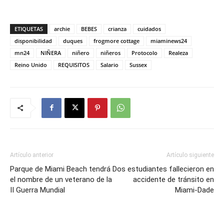
ETIQUETAS
archie
BEBES
crianza
cuidados
disponibilidad
duques
frogmore cottage
miaminews24
mn24
NIÑERA
niñero
niñeros
Protocolo
Realeza
Reino Unido
REQUISITOS
Salario
Sussex
Artículo anterior
Artículo siguiente
Parque de Miami Beach tendrá
Dos estudiantes fallecieron en
el nombre de un veterano de la
accidente de tránsito en
II Guerra Mundial
Miami-Dade