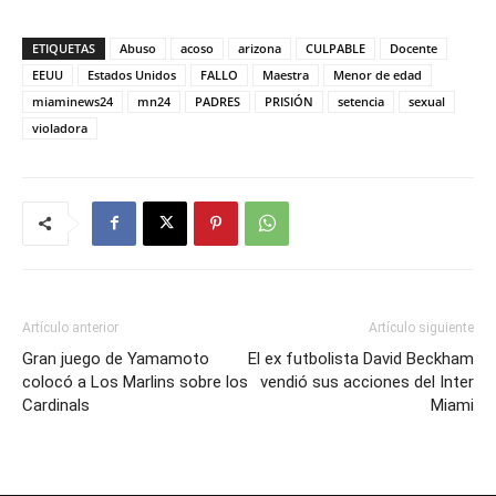
ETIQUETAS
Abuso
acoso
arizona
CULPABLE
Docente
EEUU
Estados Unidos
FALLO
Maestra
Menor de edad
miaminews24
mn24
PADRES
PRISIÓN
setencia
sexual
violadora
Artículo anterior
Artículo siguiente
Gran juego de Yamamoto
El ex futbolista David Beckham
colocó a Los Marlins sobre los
vendió sus acciones del Inter
Cardinals
Miami