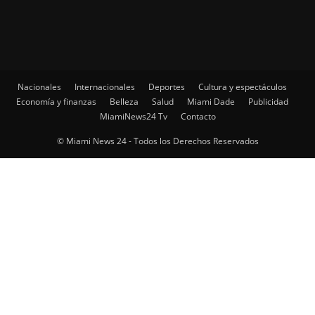
Nacionales
Internacionales
Deportes
Cultura y espectáculos
Economía y finanzas
Belleza
Salud
Miami Dade
Publicidad
MiamiNews24 Tv
Contacto
© Miami News 24 - Todos los Derechos Reservados