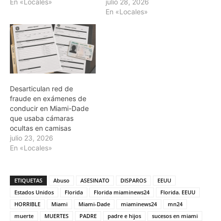
En «Locales»
julio 28, 2026
En «Locales»
Desarticulan red de
fraude en exámenes de
conducir en Miami-Dade
que usaba cámaras
ocultas en camisas
julio 23, 2026
En «Locales»
ETIQUETAS
Abuso
ASESINATO
DISPAROS
EEUU
Estados Unidos
Florida
Florida miaminews24
Florida. EEUU
HORRIBLE
Miami
Miami-Dade
miaminews24
mn24
muerte
MUERTES
PADRE
padre e hijos
sucesos en miami