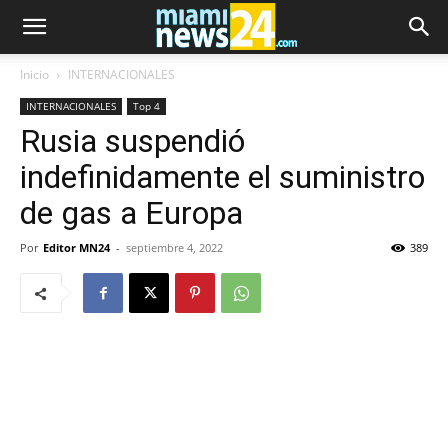
Inicio
INTERNACIONALES
INTERNACIONALES
Top 4
Rusia suspendió
indefinidamente el suministro
de gas a Europa
Por
Editor MN24
-
septiembre 4, 2022
389