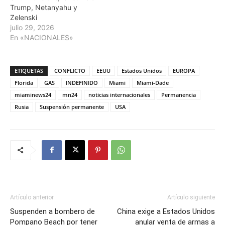
Trump, Netanyahu y
Zelenski
julio 29, 2026
En «NACIONALES»
ETIQUETAS
CONFLICTO
EEUU
Estados Unidos
EUROPA
Florida
GAS
INDEFINIDO
Miami
Miami-Dade
miaminews24
mn24
noticias internacionales
Permanencia
Rusia
Suspensión permanente
USA
Artículo anterior
Artículo siguiente
Suspenden a bombero de
China exige a Estados Unidos
Pompano Beach por tener
anular venta de armas a