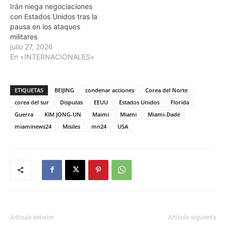
Irán niega negociaciones
con Estados Unidos tras la
pausa en los ataques
militares
julio 27, 2026
En «INTERNACIONALES»
ETIQUETAS
BEIJING
condenar acciones
Corea del Norte
corea del sur
Disputas
EEUU
Estados Unidos
Florida
Guerra
KIM JONG-UN
Maimi
Miami
Miami-Dade
miaminews24
Misiles
mn24
USA
Artículo anterior
Artículo siguiente