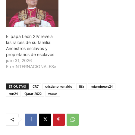
El papa León XIV revela
las raíces de su familia:
Ancestros esclavos y
propietarios de esclavos
julio 31, 2026
En «INTERNACIONALES»
ETIQUETAS
CR7
cristiano ronaldo
fifa
miaminews24
mn24
Qatar 2022
watar