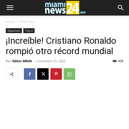
Inicio
Deportes
Deportes
Top 4
¡Increíble! Cristiano Ronaldo
rompió otro récord mundial
Por
Editor MN24
-
noviembre 25, 2022
458