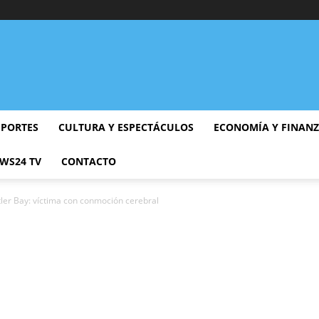
EPORTES
CULTURA Y ESPECTÁCULOS
ECONOMÍA Y FINAN
WS24 TV
CONTACTO
ler Bay: víctima con conmoción cerebral