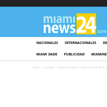
▷
Miami
News
24
NACIONALES
INTERNACIONALES
D
MIAMI DADE
PUBLICIDAD
MIAMINE
Inicio
Locales
Nueva golpiza en bus escolar de Cut