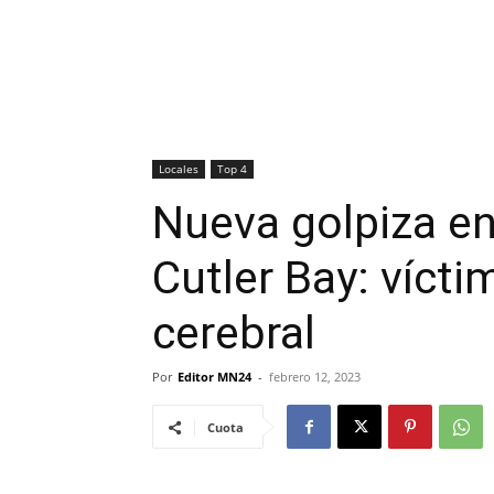
Locales
Top 4
Nueva golpiza en
Cutler Bay: víct
cerebral
Por
Editor MN24
-
febrero 12, 2023
Cuota