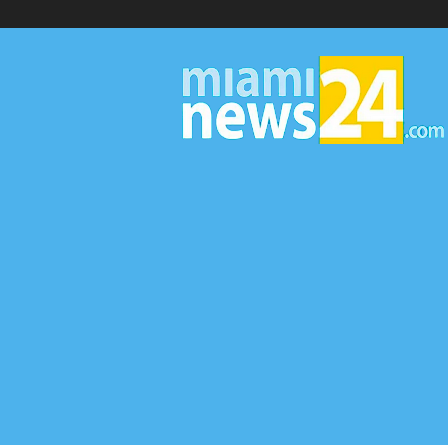
▷
Miami
News
24