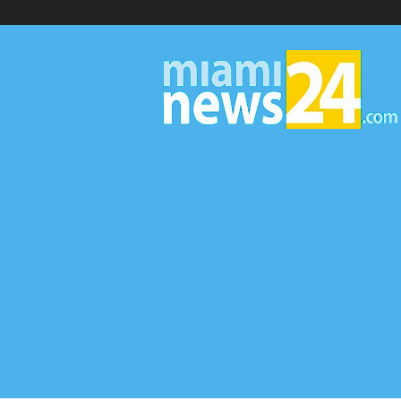
▷
Miami
News
24