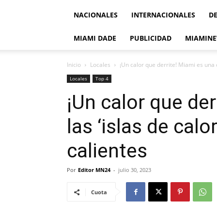
NACIONALES
INTERNACIONALES
D
MIAMI DADE
PUBLICIDAD
MIAMINE
Inicio
Locales
¡Un calor que derrite! Miami es una de
Locales
Top 4
¡Un calor que der
las ‘islas de cal
calientes
Por
Editor MN24
-
julio 30, 2023
Cuota