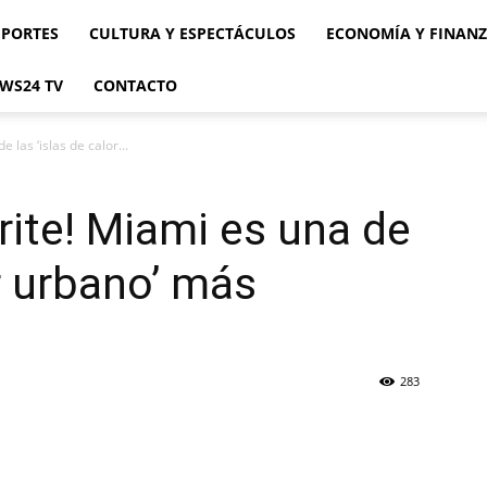
EPORTES
CULTURA Y ESPECTÁCULOS
ECONOMÍA Y FINAN
WS24 TV
CONTACTO
 las ‘islas de calor...
rite! Miami es una de
or urbano’ más
283