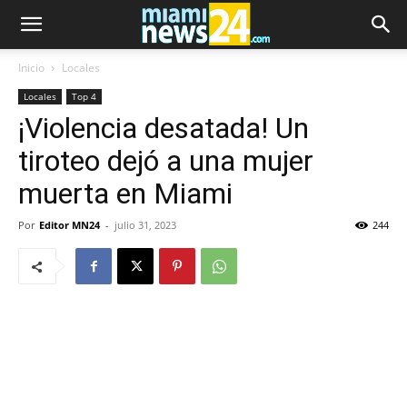
Inicio
Locales
Locales
Top 4
¡Violencia desatada! Un
tiroteo dejó a una mujer
muerta en Miami
Por
Editor MN24
-
julio 31, 2023
244