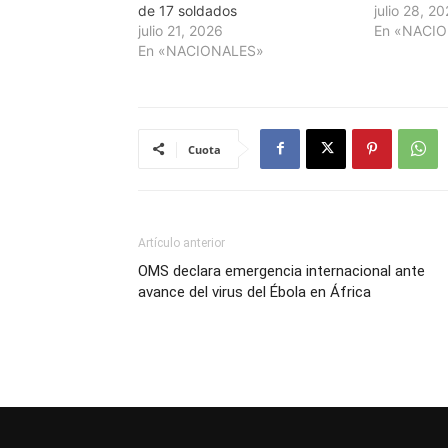
de 17 soldados
julio 28, 2
julio 21, 2026
En «NACI
En «NACIONALES»
Cuota
Artículo anterior
OMS declara emergencia internacional ante
avance del virus del Ébola en África