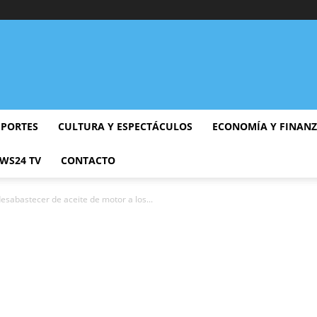
EPORTES
CULTURA Y ESPECTÁCULOS
ECONOMÍA Y FINAN
WS24 TV
CONTACTO
sabastecer de aceite de motor a los...