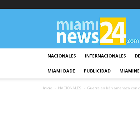
▷
Miami
News
24
NACIONALES
INTERNACIONALES
D
MIAMI DADE
PUBLICIDAD
MIAMINE
Inicio
NACIONALES
Guerra en Irán amenaza con de