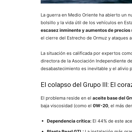
La guerra en Medio Oriente ha abierto un nu
bolsillo y la vida útil de los vehículos en 
escasez inminente y aumentos de precios 
el cierre del Estrecho de Ormuz y ataques a 
La situación es calificada por expertos com
directora de la Asociación Independiente de
desabastecimiento es inevitable y el alivio 
El colapso del Grupo III: El co
El problema reside en el
aceite base del Gru
baja viscosidad (como el
0W-20
, el más d
Dependencia crítica:
El 44% de este acei
Planta Pearl GTL:
La instalación más gra