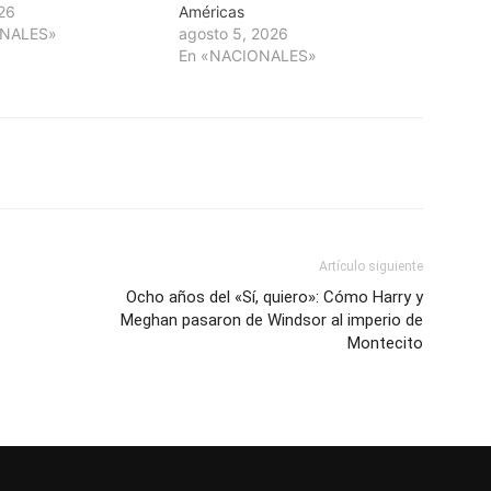
026
Américas
ONALES»
agosto 5, 2026
En «NACIONALES»
Artículo siguiente
Ocho años del «Sí, quiero»: Cómo Harry y
Meghan pasaron de Windsor al imperio de
Montecito