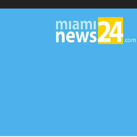
▷
Miami
News
24