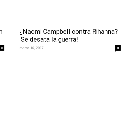
n
¿Naomi Campbell contra Rihanna?
¡Se desata la guerra!
marzo 10, 2017
0
0