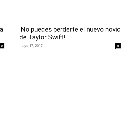
na
¡No puedes perderte el nuevo novio
.
de Taylor Swift!
mayo 17, 2017
0
0