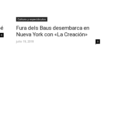
Cultura y espectáculos
bé
Fura dels Baus desembarca en
Nueva York con «La Creación»
0
julio 19, 2018
0