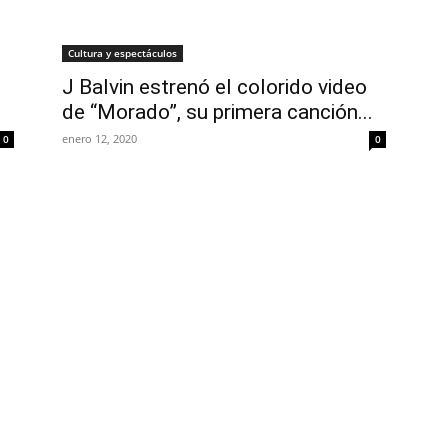
Cultura y espectáculos
J Balvin estrenó el colorido video
de “Morado”, su primera canción...
enero 12, 2020
0
0